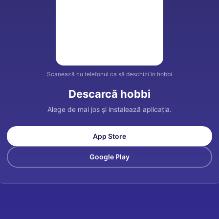
Scanează cu telefonul ca să deschizi în hobbi
Descarcă hobbi
Alege de mai jos și instalează aplicația.
App Store
Google Play