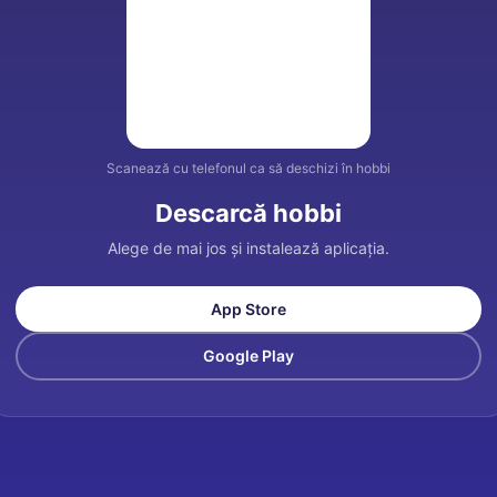
Scanează cu telefonul ca să deschizi în hobbi
Descarcă hobbi
Alege de mai jos și instalează aplicația.
App Store
Google Play